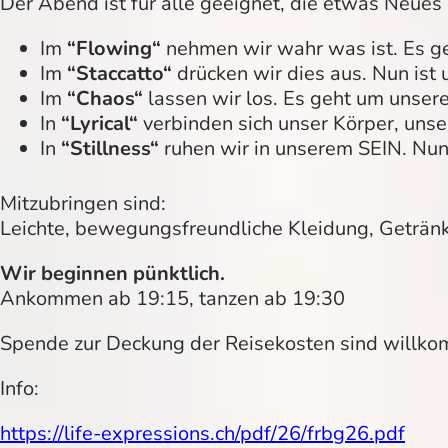
Der Abend ist für alle geeignet, die etwas Neues 
Im
“Flowing“
nehmen wir wahr was ist. Es g
Im
“Staccatto“
drücken wir dies aus. Nun ist 
Im
“Chaos“
lassen wir los. Es geht um unser
In
“Lyrical“
verbinden sich unser Körper, unse
In
“Stillness“
ruhen wir in unserem SEIN. Nun 
Mitzubringen sind:
Leichte, bewegungsfreundliche Kleidung, Getränk.
Wir beginnen pünktlich.
Ankommen ab 19:15, tanzen ab 19:30
Spende zur Deckung der Reisekosten sind willk
Info:
https://life-expressions.ch/pdf/26/frbg26.pdf