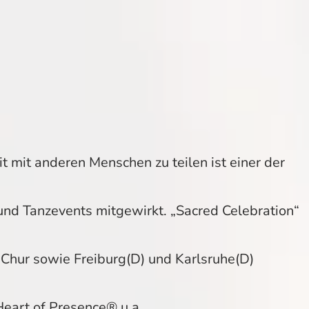
t mit anderen Menschen zu teilen ist einer der
 und Tanzevents mitgewirkt. „Sacred Celebration“
, Chur sowie Freiburg(D) und Karlsruhe(D)
eart of Presence® u.a.