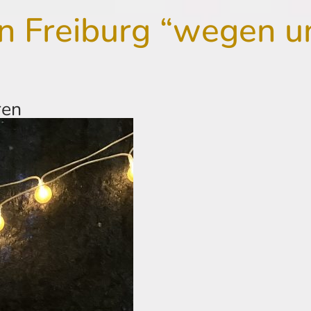
 Freiburg “wegen un
ren