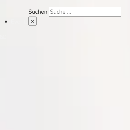
Suchen
×
Events
her