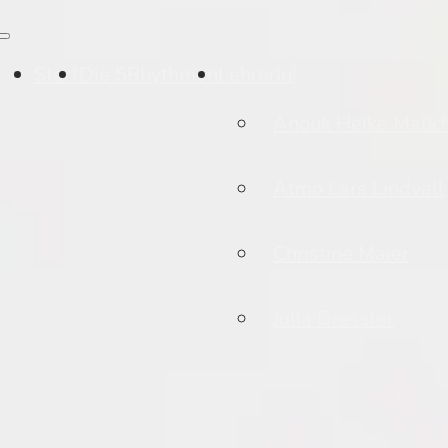
Start
Die 5Rhythmen
LehrerIn
Anouk Heike Mauc
Atmo Lars Lindvall
Christine Maier
Julia Dressler