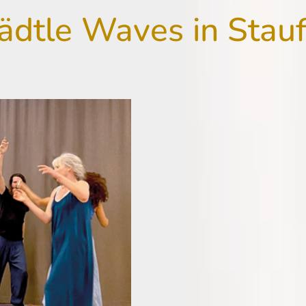
ädtle Waves in Stau