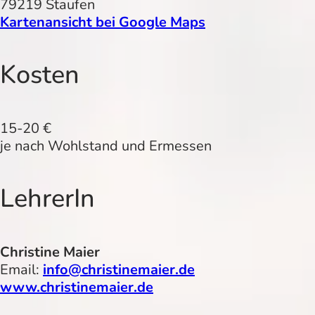
79219 Staufen
Kartenansicht bei Google Maps
Kosten
15-20 €
je nach Wohlstand und Ermessen
LehrerIn
Christine Maier
Email:
info@christinemaier.de
www.christinemaier.de