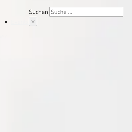
Suchen
×
Events
her