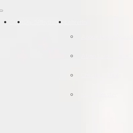
Start
Die 5Rhythmen
LehrerIn
Anouk Heike Mauc
Atmo Lars Lindvall
Christine Maier
Julia Dressler