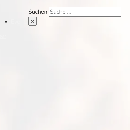
Suchen
×
Events
her