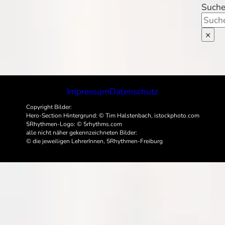
Such
×
Impressum
Datenschutz
Copyright Bilder:
Hero-Section Hintergrund: © Tim Halstenbach, istockphoto.com
5Rhythmen-Logo: © 5rhythms.com
alle nicht näher gekennzeichneten Bilder:
© die jeweiligen LehrerInnen, 5Rhythmen-Freiburg